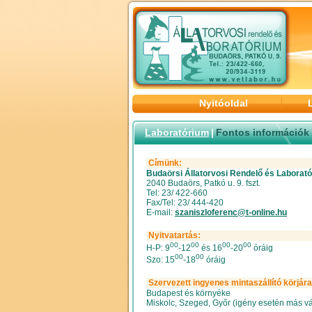
Nyitóoldal
Laboratórium
|
Fontos információk
Címünk:
Budaörsi Állatorvosi Rendelő és Laborat
2040 Budaörs, Patkó u. 9. fszt.
Tel: 23/ 422-660
Fax/Tel: 23/ 444-420
E-mail:
szaniszloferenc@t-online.hu
Nyitvatartás:
00
00
00
00
H-P: 9
-12
és 16
-20
óráig
00
00
Szo: 15
-18
óráig
Szervezett ingyenes mintaszállító körjára
Budapest és környéke
Miskolc, Szeged, Győr (igény esetén más v