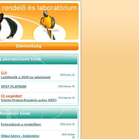
Elérhetőség
Laboratóriumi hírek
ÚJ!
2020 július 24.
Letölthetők a 2020-as laborlapok
SPOT PLATINUM
2013 február 24.
Új segédlet!
2013 február 23.
Vizelet Protein-Kreatinin arány (UPC)
Rendelői hírek
Fejlesztések a rendelőben
2020 július 24.
2010 október
Oltási könyv - közlemény
16.