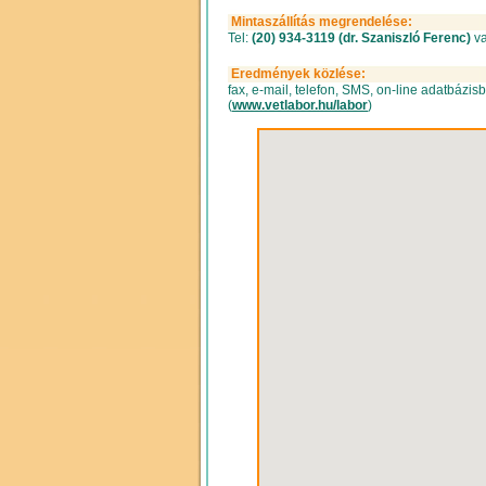
Mintaszállítás megrendelése:
Tel:
(20) 934-3119 (dr. Szaniszló Ferenc)
va
Eredmények közlése:
fax, e-mail, telefon, SMS, on-line adatbázisb
(
www.vetlabor.hu/labor
)