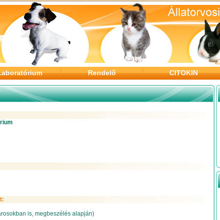
Laboratórium
Rendelő
CITOKIN
órium
t:
árosokban is, megbeszélés alapján)