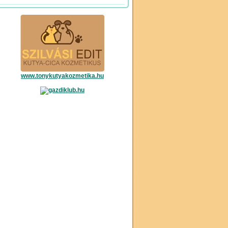
www.tonykutyakozmetika.hu