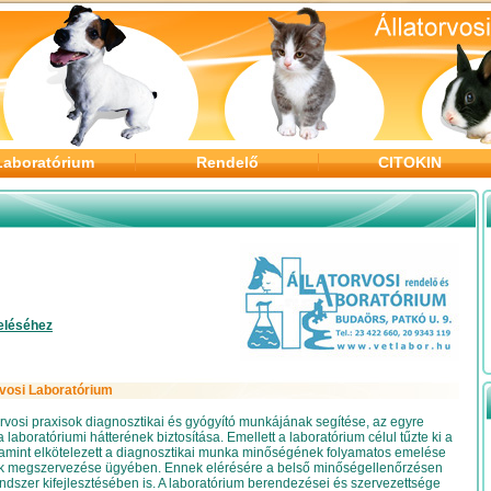
Laboratórium
Rendelő
CITOKIN
eléséhez
rvosi Laboratórium
orvosi praxisok diagnosztikai és gyógyító munkájának segítése, az egyre
laboratóriumi hátterének biztosítása. Emellett a laboratórium célul tűzte ki a
alamint elkötelezett a diagnosztikai munka minőségének folyamatos emelése
k megszervezése ügyében. Ennek elérésére a belső minőségellenőrzésen
rendszer kifejlesztésében is. A laboratórium berendezései és szervezettsége