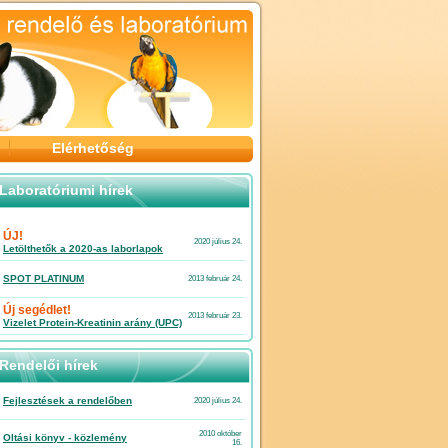
Elérhetőség
Laboratóriumi hírek
ÚJ!
2020 július 24.
Letölthetők a 2020-as laborlapok
SPOT PLATINUM
2013 február 24.
Új segédlet!
2013 február 23.
Vizelet Protein-Kreatinin arány (UPC)
Rendelői hírek
Fejlesztések a rendelőben
2020 július 24.
2010 október
Oltási könyv - közlemény
16.