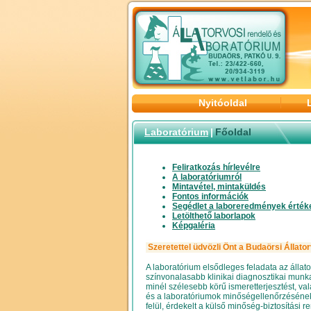
Nyitóoldal
Laboratórium
|
Főoldal
Feliratkozás hírlevélre
A laboratóriumról
Mintavétel, mintaküldés
Fontos információk
Segédlet a laboreredmények érték
Letölthető laborlapok
Képgaléria
Szeretettel üdvözli Önt a Budaörsi Állato
A laboratórium elsődleges feladata az állat
színvonalasabb klinikai diagnosztikai munka 
minél szélesebb körű ismeretterjesztést, v
és a laboratóriumok minőségellenőrzéséne
felül, érdekelt a külső minőség-biztosítási 