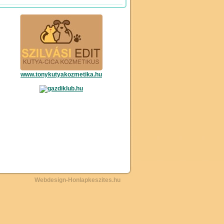
www.tonykutyakozmetika.hu
Webdesign-Honlapkeszites.hu